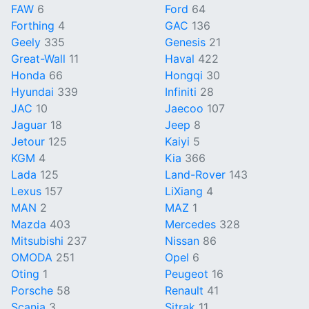
FAW
6
Ford
64
Forthing
4
GAC
136
Geely
335
Genesis
21
Great-Wall
11
Haval
422
Honda
66
Hongqi
30
Hyundai
339
Infiniti
28
JAC
10
Jaecoo
107
Jaguar
18
Jeep
8
Jetour
125
Kaiyi
5
KGM
4
Kia
366
Lada
125
Land-Rover
143
Lexus
157
LiXiang
4
MAN
2
MAZ
1
Mazda
403
Mercedes
328
Mitsubishi
237
Nissan
86
OMODA
251
Opel
6
Oting
1
Peugeot
16
Porsche
58
Renault
41
Scania
3
Sitrak
11