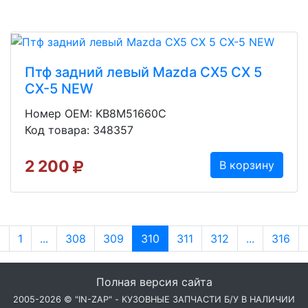
Птф задний левый Mazda CX5 CX 5
CX-5 NEW
Номер OEM: KB8M51660C
Код товара: 348357
2 200
В корзину
←
1
...
308
309
310
311
312
...
316
Полная версия сайта
2005-2026 © "IN-ZAP" - КУЗОВНЫЕ ЗАПЧАСТИ Б/У В НАЛИЧИИ