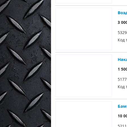
Возд
3 00
5329
Код 
Нак
1 50
5177
Код 
Бам
10 0
5211