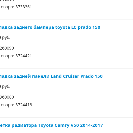
товара:
3733361
ладка заднего бампера toyota LC prado 150
0
руб.
260090
товара:
3724421
ладка задней панели Land Cruiser Prado 150
0
руб.
960080
товара:
3724418
етка радиатора Toyota Camry V50 2014-2017