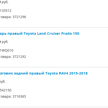
0
руб.
133512
товара:
3721296
арь правый Toyota Land Cruiser Prado 150
0
руб.
51WQ010
товара:
3721292
зговик задний правый Toyota RAV4 2015-2018
уб.
542150
товара:
3716365