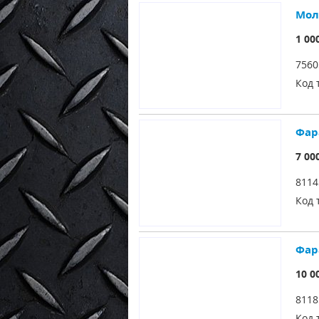
Мол
1 00
7560
Код 
Фара
7 00
8114
Код 
Фара
10 0
8118
Код 