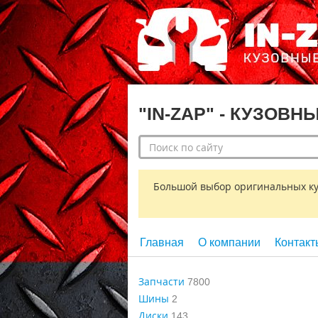
"IN-ZAP" - КУЗОВН
Большой выбор оригинальных кузо
Главная
О компании
Контакт
Запчасти
7800
Шины
2
Диски
143