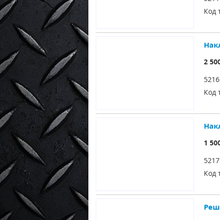
Код 
Нак
2 50
5216
Код 
Нак
1 50
5217
Код 
Реш