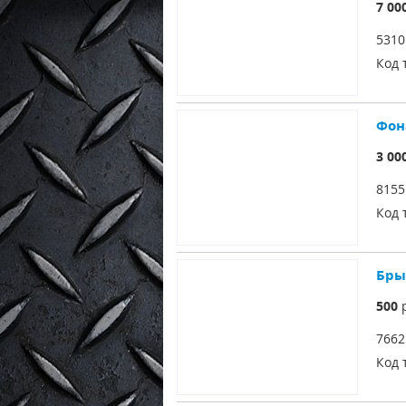
7 00
5310
Код 
Фон
3 00
815
Код 
Бры
500
р
7662
Код 