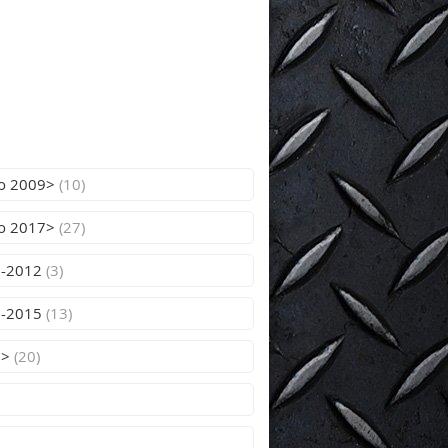
do 2009>
(10)
do 2017>
(27)
7-2012
(3)
2-2015
(13)
5>
(20)