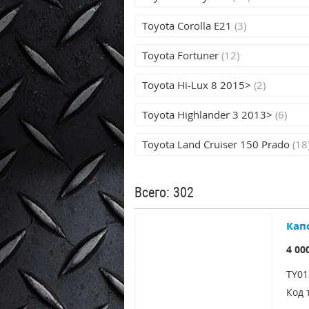
Toyota Corolla E21
(3)
Toyota Fortuner
(12)
Toyota Hi-Lux 8 2015>
(2)
Toyota Highlander 3 2013>
(6)
Toyota Land Cruiser 150 Prado
(18
Всего: 302
Капо
4 00
TY01
Код 