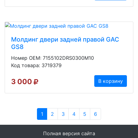
Молдинг двери задней правой GAC
GS8
Номер OEM: 7155102DRS0300M10
Код товара: 3719379
3 000
В корзину
1
2
3
4
5
6
Полная версия сайта