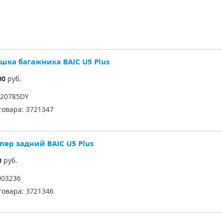
шка багажника BAIC U5 Plus
00
руб.
20785DY
товара:
3721347
пер задний BAIC U5 Plus
0
руб.
03236
товара:
3721346