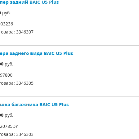
пер задний BAIC U5 Plus
0
руб.
03236
товара:
3346307
ра заднего вида BAIC U5 Plus
00
руб.
97800
товара:
3346305
шка багажника BAIC U5 Plus
00
руб.
20785DY
товара:
3346303