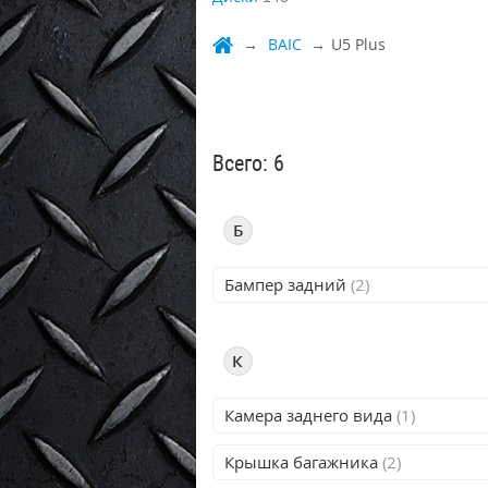
BAIC
U5 Plus
Всего: 6
Б
Бампер задний
(2)
К
Камера заднего вида
(1)
Крышка багажника
(2)