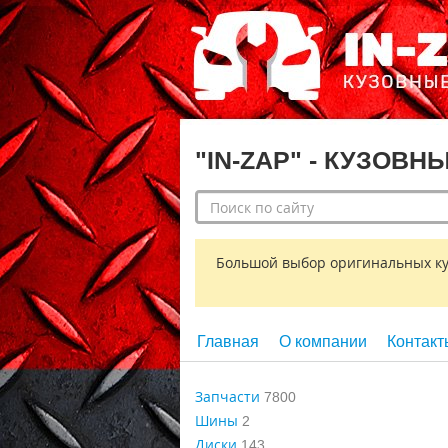
"IN-ZAP" - КУЗОВН
Большой выбор оригинальных кузо
Главная
О компании
Контакт
Запчасти
7800
Шины
2
Диски
143