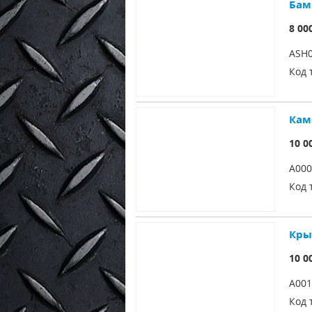
Бам
8 00
ASH0
Код 
Каме
10 0
A000
Код 
Кры
10 0
A001
Код 