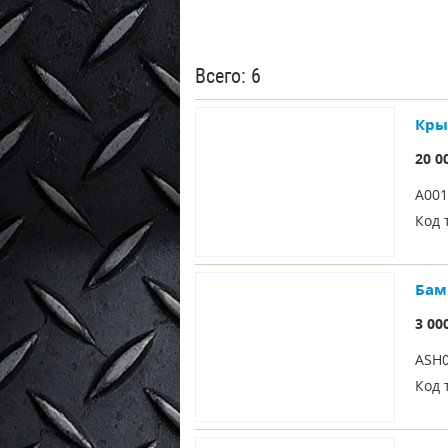
Всего: 6
Кры
20 0
A001
Код 
Бам
3 00
ASH0
Код 