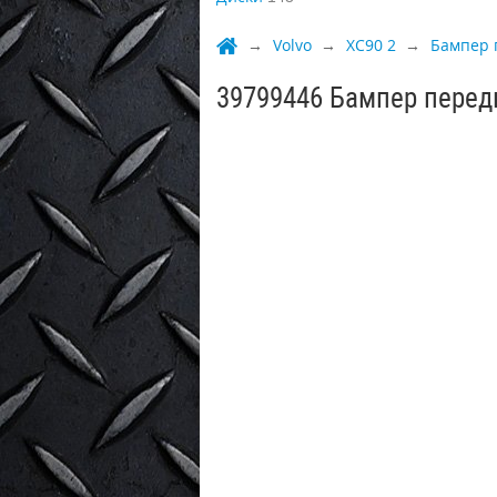
Volvo
XC90 2
Бампер 
39799446 Бампер передн