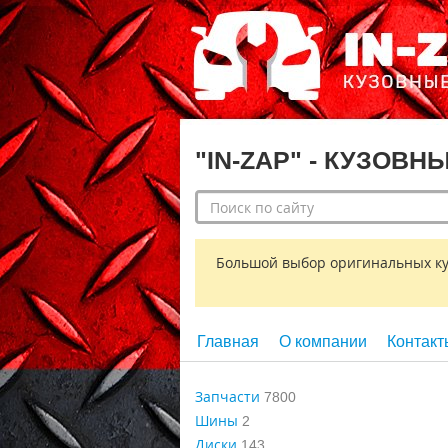
"IN-ZAP" - КУЗОВН
Большой выбор оригинальных кузо
Главная
О компании
Контакт
Запчасти
7800
Шины
2
Диски
143